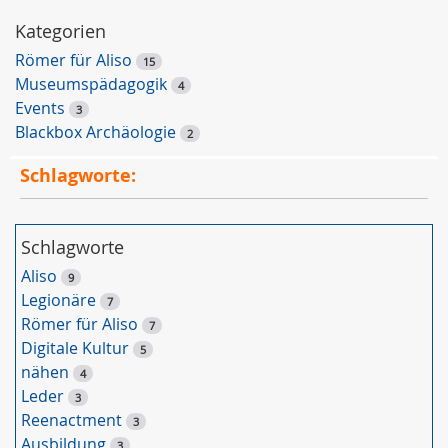
-
S
Kategorien
u
Römer für Aliso
15
c
Museumspädagogik
4
h
Events
3
e
Blackbox Archäologie
2
Schlagworte:
Schlagworte
Aliso
9
Legionäre
7
Römer für Aliso
7
Digitale Kultur
5
nähen
4
Leder
3
Reenactment
3
Ausbildung
3