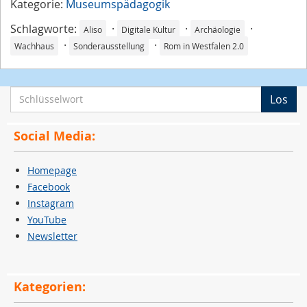
Kategorie:
Museumspädagogik
Schlagworte:
·
·
·
Aliso
Digitale Kultur
Archäologie
·
·
Wachhaus
Sonderausstellung
Rom in Westfalen 2.0
S
Los
c
h
Social Media:
l
ü
Homepage
s
Facebook
s
Instagram
e
YouTube
l
Newsletter
w
o
r
Kategorien:
t