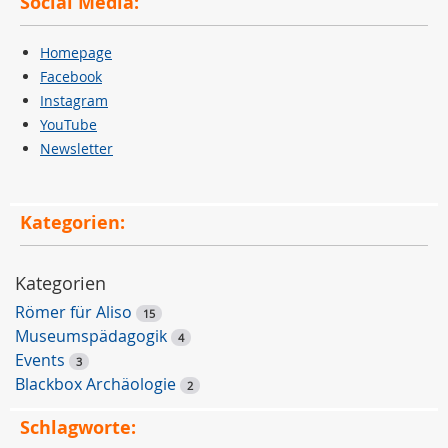
Social Media:
l
ü
Homepage
s
Facebook
s
Instagram
e
YouTube
l
Newsletter
w
o
r
Kategorien:
t
-
S
Kategorien
u
Römer für Aliso
15
c
Museumspädagogik
4
h
Events
3
e
Blackbox Archäologie
2
Schlagworte: