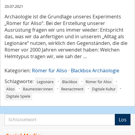
20.07.2021
Archäologie ist die Grundlage unseres Experiments
„Römer für Aliso“. Bei der Erstellung unserer
Ausrüstung fragen wir uns immer wieder: Entspricht
das, was wir da anfertigen und in unserem „Alltag als
Legionäre“ nutzen, wirklich den Gegenständen, die die
Römer vor 2000 Jahren verwendet haben: Welchen
Helmtypus tragen wir, wie sah der …
Kategorien:
Römer für Aliso
·
Blackbox Archäologie
Schlagworte:
·
·
·
Legionäre
Blackbox
Römer für Aliso
·
·
·
·
Aliso
Baumeister:innen
Reenactment
Digitale Kultur
Digitale Spiele
S
Los
c
h