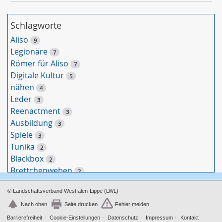
Schlagworte
Aliso
9
Legionäre
7
Römer für Aliso
7
Digitale Kultur
5
nähen
4
Leder
3
Reenactment
3
Ausbildung
3
Spiele
3
Tunika
2
Blackbox
2
Brettchenweben
2
Wachhaus
2
© Landschaftsverband Westfalen-Lippe (LWL)
Gürtel
2
Caligae
Nach oben
Seite drucken
Fehler melden
2
Digitale Spiele
Barrierefreiheit
Cookie-Einstellungen
Datenschutz
Impressum
Kontakt
2